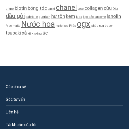
chanel
biotin
bóng tóc
collagen
cừu
allure
canxi
coco
Dior
dầu gội
hư tổn
kem
lanolin
gabrielle
guerlain
kiss
kẹo dẻo
lancome
ogx
Nước hoa
Mac
matte
nước hoa Pháp
pháp
son
tresor
tsubaki
xả
úc
xịt khoáng
Góc chia sẻ
Góc tư vấn
Liên hệ
Tài khoản của tôi