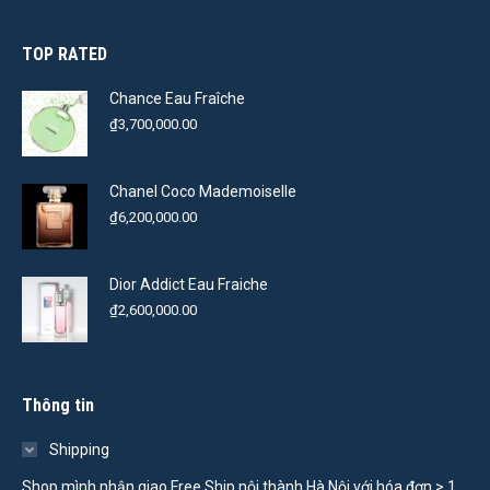
TOP RATED
Chance Eau Fraîche
₫
3,700,000.00
Chanel Coco Mademoiselle
₫
6,200,000.00
Dior Addict Eau Fraiche
₫
2,600,000.00
Thông tin
Shipping
Shop mình nhận giao Free Ship nội thành Hà Nội với hóa đơn > 1