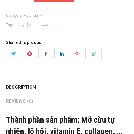
Category:
Mỹ phẩm
Tags:
cừu
kem
lanolin
úc
Share this product
Share
Share
Share
Share
Share
Share
with
with
with
with
with
with
Twitter
Pinterest
WhatsApp
Facebook
LinkedIn
Google+
DESCRIPTION
REVIEWS (0)
Thành phần sản phẩm: Mỡ cừu tự
nhiên, lô hội, vitamin E, collagen, …