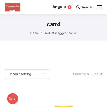
₫
0.00
Search
0
Search:
canxi
Home
Products tagged “canxi”
Showing all 1 result
Sale!