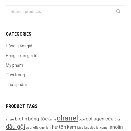
CATEGORIES
Hàng giảm giá
Hàng order giá tốt
Mỹ phẩm
Thời trang
Thực phẩm
PRODUCT TAGS
chanel
biotin
bóng tóc
collagen
cừu
allure
canxi
coco
Dior
dầu gội
hư tổn
kem
lanolin
gabrielle
guerlain
kiss
kẹo dẻo
lancome