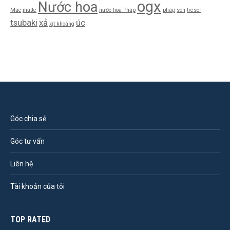
ogx
Nước hoa
Mac
matte
nước hoa Pháp
pháp
son
tresor
tsubaki
xả
úc
xịt khoáng
Góc chia sẻ
Góc tư vấn
Liên hệ
Tài khoản của tôi
TOP RATED