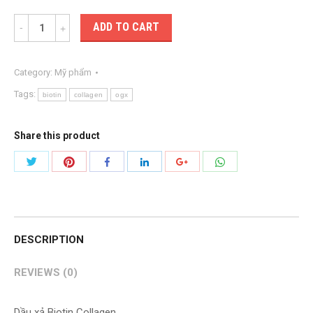
Quantity
ADD TO CART
Category:
Mỹ phẩm
Tags:
biotin
collagen
ogx
Share this product
Share
Share
Share
Share
Share
Share
with
with
with
with
with
with
Twitter
Pinterest
WhatsApp
Facebook
LinkedIn
Google+
DESCRIPTION
REVIEWS (0)
Dầu xả Biotin Collagen.