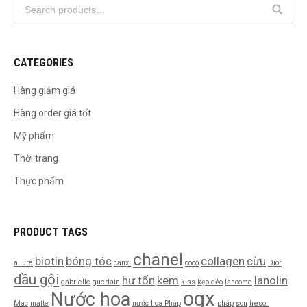
CATEGORIES
Hàng giảm giá
Hàng order giá tốt
Mỹ phẩm
Thời trang
Thực phẩm
PRODUCT TAGS
chanel
biotin
bóng tóc
collagen
cừu
allure
canxi
coco
Dior
dầu gội
hư tổn
kem
lanolin
gabrielle
guerlain
kiss
kẹo dẻo
lancome
ogx
Nước hoa
Mac
matte
nước hoa Pháp
pháp
son
tresor