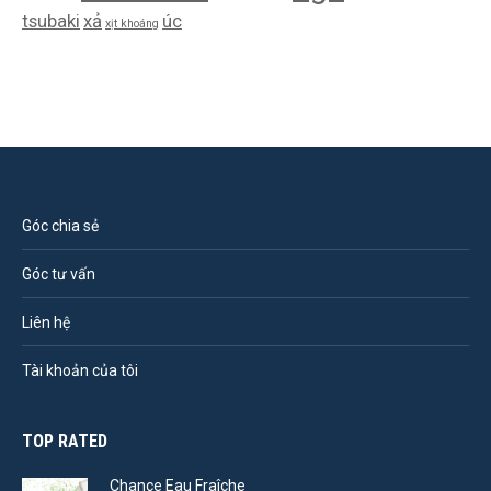
tsubaki
xả
úc
xịt khoáng
Góc chia sẻ
Góc tư vấn
Liên hệ
Tài khoản của tôi
TOP RATED
Chance Eau Fraîche