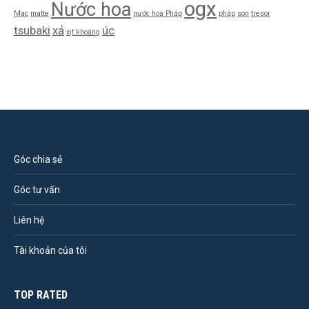
ogx
Nước hoa
Mac
matte
nước hoa Pháp
pháp
son
tresor
tsubaki
xả
úc
xịt khoáng
Góc chia sẻ
Góc tư vấn
Liên hệ
Tài khoản của tôi
TOP RATED