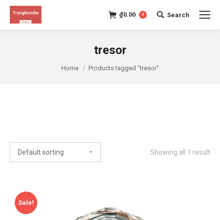
₫
0.00
Search
0
Search:
tresor
Home
Products tagged “tresor”
Showing all 1 result
Sale!