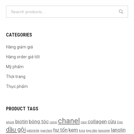
CATEGORIES
Hàng giảm giá
Hàng order giá tốt
Mỹ phẩm
Thời trang
Thực phẩm
PRODUCT TAGS
chanel
biotin
bóng tóc
collagen
cừu
allure
canxi
coco
Dior
dầu gội
hư tổn
kem
lanolin
gabrielle
guerlain
kiss
kẹo dẻo
lancome